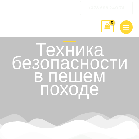
Перейти
+373 696 240 74
к
содержимому
Техника
безопасности
в пешем
походе