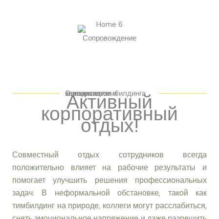
Сопровождение
Организация корпоративов и выездного тимбилдинга
Активный
корпоративный
отдых!
Совместный отдых сотрудников всегда
положительно влияет на рабочие результаты и
помогает улучшить решения профессиональных
задач. В неформальной обстановке, такой как
тимбилдинг на природе, коллеги могут расслабиться,
снять эмоциональное напряжение и даже разрешить