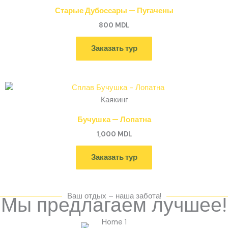
Старые Дубоссары — Пугачены
800
MDL
Заказать тур
Каякинг
Бучушка — Лопатна
1,000
MDL
Заказать тур
Ваш отдых – наша забота!
Мы предлагаем лучшее!