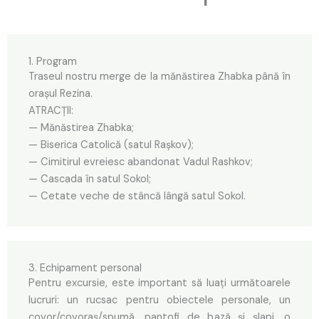
1. Program
Traseul nostru merge de la mănăstirea Zhabka până în
orașul Rezina.
ATRACȚII:
— Mănăstirea Zhabka;
— Biserica Catolică (satul Rașkov);
— Cimitirul evreiesc abandonat Vadul Rashkov;
— Cascada în satul Sokol;
— Cetate veche de stâncă lângă satul Sokol.
3. Echipament personal
Pentru excursie, este important să luați următoarele
lucruri: un rucsac pentru obiectele personale, un
covor/covoraș/spumă, pantofi de bază și șlapi, o