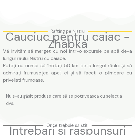
Rafting pe Nistru
Cauciuc pentru caiac -
Zhabka
Vă invităm să mergeți cu noi într-o excursie pe apă de-a
lungul râului Nistru cu caiace.
Puteți nu numai să înotați 50 km de-a lungul râului și să
admirați frumusețea apei, ci și să faceți o plimbare cu
priveliști frumoase.
Nu s-au găsit produse care să se potrivească cu selecția
dvs.
Orice trebuie să știți
Intrebari si raspunsuri