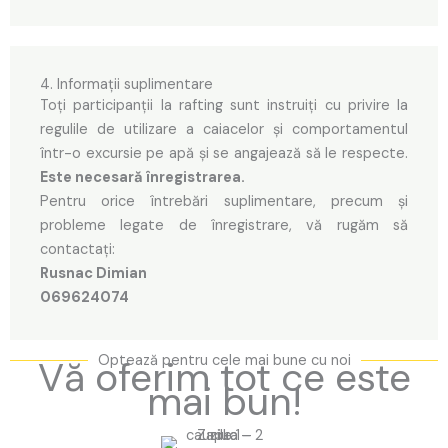
4. Informații suplimentare
Toți participanții la rafting sunt instruiți cu privire la
regulile de utilizare a caiacelor și comportamentul
într-o excursie pe apă și se angajează să le respecte.
Este necesară înregistrarea.
Pentru orice întrebări suplimentare, precum și
probleme legate de înregistrare, vă rugăm să
contactați:
Rusnac Dimian
069624074
Optează pentru cele mai bune cu noi
Vă oferim tot ce este
mai bun!