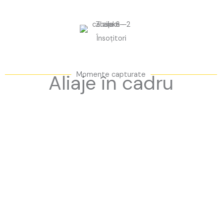
Însoțitori
Momente capturate
Aliaje în cadru
Te-ai decis?